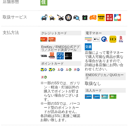
店舗形態
取扱サービス
支払方法
クレジットカード
電子マネー
EneKey／ENEOS公式アプ
リ／スピード決済ツール
店舗によって電子マネー
で購入可能な商品が異な
る場合がありますので、
ポイントカード
詳細は各店舗にお問い合
わせください。
ENEOSプリカ／QUOカー
ド
※
一部のSSでは、ガソリ
取扱なし
ン・軽油・灯油以外の
法人カード
購入でポイントが貯ま
らない場合がございま
す。
※
一部のSSでは、バーコ
ード型のポイントカー
ドが読み込めません。
各詳細はSSに直接ご確認
お願い致します。