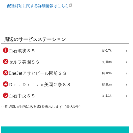
配達灯油に関する詳細情報はこちら
周辺のサービスステーション
白石環状ＳＳ
約0.7km
セルフ美園ＳＳ
約1km
EneJetアサヒビール園前ＳＳ
約1km
Ｄｒ．Ｄｒｉｖｅ美園２条ＳＳ
約1km
白石中央ＳＳ
約1.1km
※周辺3km圏内にあるSSを表示します（最大5件）