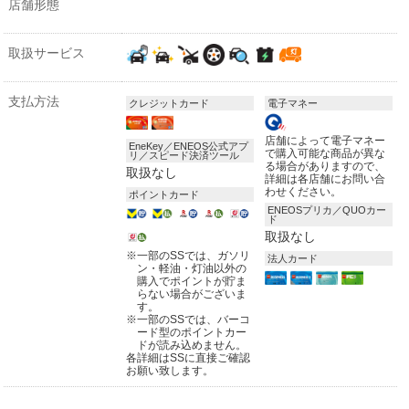
店舗形態
取扱サービス
支払方法
クレジットカード
電子マネー
店舗によって電子マネー
EneKey／ENEOS公式アプ
で購入可能な商品が異な
リ／スピード決済ツール
る場合がありますので、
取扱なし
詳細は各店舗にお問い合
わせください。
ポイントカード
ENEOSプリカ／QUOカー
ド
取扱なし
※
一部のSSでは、ガソリ
法人カード
ン・軽油・灯油以外の
購入でポイントが貯ま
らない場合がございま
す。
※
一部のSSでは、バーコ
ード型のポイントカー
ドが読み込めません。
各詳細はSSに直接ご確認
お願い致します。