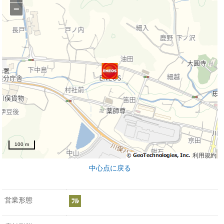
−
100 m
利用規約
中心点に戻る
営業形態