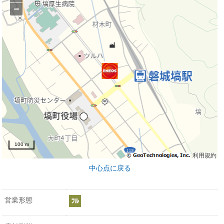
−
100 m
利用規約
中心点に戻る
営業形態