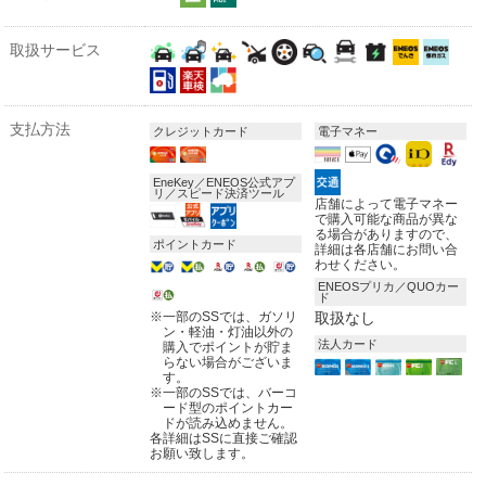
取扱サービス
支払方法
クレジットカード
電子マネー
EneKey／ENEOS公式アプ
リ／スピード決済ツール
店舗によって電子マネー
で購入可能な商品が異な
る場合がありますので、
ポイントカード
詳細は各店舗にお問い合
わせください。
ENEOSプリカ／QUOカー
ド
※
一部のSSでは、ガソリ
取扱なし
ン・軽油・灯油以外の
法人カード
購入でポイントが貯ま
らない場合がございま
す。
※
一部のSSでは、バーコ
ード型のポイントカー
ドが読み込めません。
各詳細はSSに直接ご確認
お願い致します。