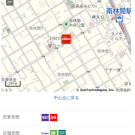
−
100 m
利用規約
中心点に戻る
営業形態
店舗形態