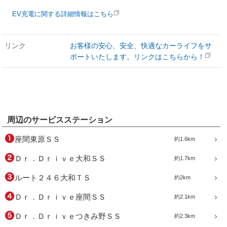
EV充電に関する詳細情報はこちら
リンク
お客様の安心、安全、快適なカーライフをサ
ポートいたします。リンクはこちらから！
周辺のサービスステーション
座間東原ＳＳ
約1.6km
Ｄｒ．Ｄｒｉｖｅ大和ＳＳ
約1.7km
ルート２４６大和ＴＳ
約2km
Ｄｒ．Ｄｒｉｖｅ座間ＳＳ
約2.1km
Ｄｒ．Ｄｒｉｖｅつきみ野ＳＳ
約2.3km