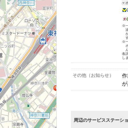
※
※
各
し
その他（お知らせ）
作
が
周辺のサービスステーシ