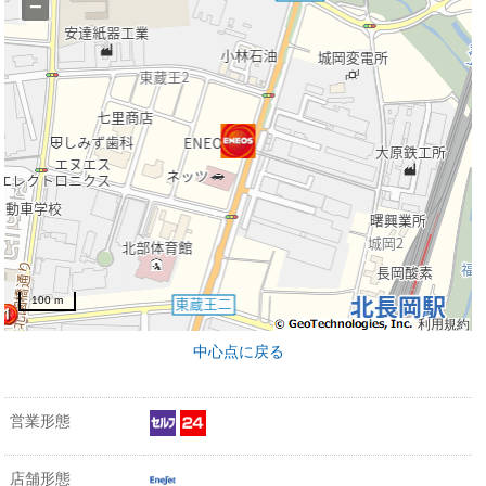
−
100 m
利用規約
中心点に戻る
営業形態
店舗形態