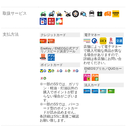
取扱サービス
支払方法
クレジットカード
電子マネー
店舗によって電子マネー
EneKey／ENEOS公式アプ
で購入可能な商品が異な
リ／スピード決済ツール
る場合がありますので、
詳細は各店舗にお問い合
わせください。
ポイントカード
ENEOSプリカ／QUOカー
ド
※
一部のSSでは、ガソリ
法人カード
ン・軽油・灯油以外の
購入でポイントが貯ま
らない場合がございま
す。
※
一部のSSでは、バーコ
ード型のポイントカー
ドが読み込めません。
各詳細はSSに直接ご確認
お願い致します。