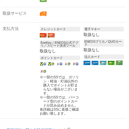
取扱サービス
支払方法
クレジットカード
電子マネー
取扱なし
ENEOSプリカ／QUOカー
EneKey／ENEOS公式アプ
ド
リ／スピード決済ツール
取扱なし
取扱なし
法人カード
ポイントカード
※
一部のSSでは、ガソリ
ン・軽油・灯油以外の
購入でポイントが貯ま
らない場合がございま
す。
※
一部のSSでは、バーコ
ード型のポイントカー
ドが読み込めません。
各詳細はSSに直接ご確認
お願い致します。