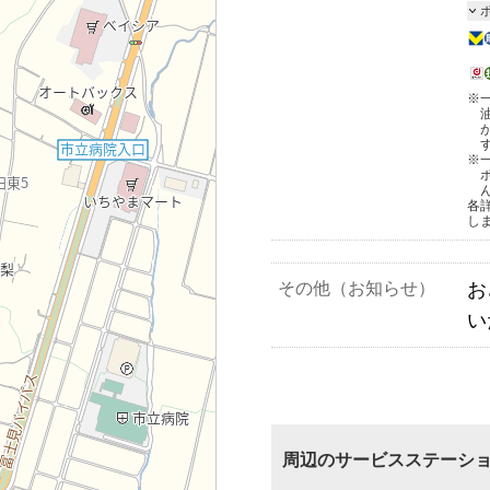
※
※
各
し
その他（お知らせ）
お
い
周辺のサービスステーシ