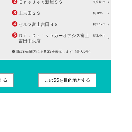
ＥｎｅＪｅｔ新屋ＳＳ
約0.8km
上吉田ＳＳ
約1km
セルフ富士吉田ＳＳ
約2.1km
Ｄｒ．Ｄｒｉｖｅカーオアシス富士
約2.4km
吉田中央店
※周辺3km圏内にあるSSを表示します（最大5件）
する
このSSを目的地とする