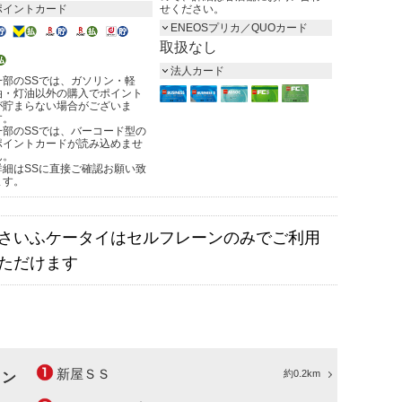
ポイントカード
せください。
ENEOSプリカ／QUOカード
取扱なし
法人カード
一部のSSでは、ガソリン・軽
油・灯油以外の購入でポイント
が貯まらない場合がございま
す。
一部のSSでは、バーコード型の
ポイントカードが読み込めませ
ん。
詳細はSSに直接ご確認お願い致
ます。
さいふケータイはセルフレーンのみでご利用
ただけます
新屋ＳＳ
約0.2km
ョン