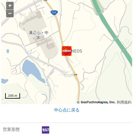
+
−
100 m
利用規約
中心点に戻る
営業形態