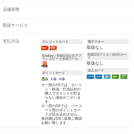
店舗形態
取扱サービス
支払方法
クレジットカード
電子マネー
取扱なし
ENEOSプリカ／QUOカー
EneKey／ENEOS公式アプ
ド
リ／スピード決済ツール
取扱なし
法人カード
ポイントカード
※
一部のSSでは、ガソリ
ン・軽油・灯油以外の
購入でポイントが貯ま
らない場合がございま
す。
※
一部のSSでは、バーコ
ード型のポイントカー
ドが読み込めません。
各詳細はSSに直接ご確認
お願い致します。