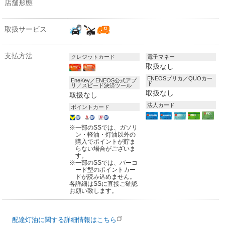
店舗形態
取扱サービス
支払方法
クレジットカード
電子マネー
取扱なし
ENEOSプリカ／QUOカー
EneKey／ENEOS公式アプ
ド
リ／スピード決済ツール
取扱なし
取扱なし
法人カード
ポイントカード
※
一部のSSでは、ガソリ
ン・軽油・灯油以外の
購入でポイントが貯ま
らない場合がございま
す。
※
一部のSSでは、バーコ
ード型のポイントカー
ドが読み込めません。
各詳細はSSに直接ご確認
お願い致します。
配達灯油に関する詳細情報はこちら