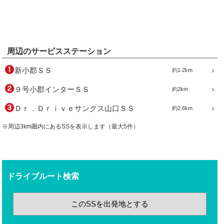
周辺のサービスステーション
新小郡ＳＳ
約1.2km
９号小郡インターＳＳ
約2km
Ｄｒ．Ｄｒｉｖｅサンクス山口ＳＳ
約2.6km
※周辺3km圏内にあるSSを表示します（最大5件）
ドライブルート検索
このSSを出発地とする