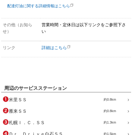
配達灯油に関する詳細情報はこちら
その他（お知ら
営業時間・定休日は以下リンクをご参照下さ
せ）
い
リンク
詳細はこちら
周辺のサービスステーション
米里ＳＳ
約0.8km
雁来ＳＳ
約0.8km
札幌Ｉ．Ｃ．ＳＳ
約1.3km
Ｄｒ．Ｄｒｉｖｅ白石ＳＳ
約1.5km