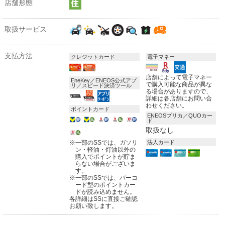
店舗形態
取扱サービス
支払方法
クレジットカード
電子マネー
店舗によって電子マネー
EneKey／ENEOS公式アプ
で購入可能な商品が異な
リ／スピード決済ツール
る場合がありますので、
詳細は各店舗にお問い合
わせください。
ポイントカード
ENEOSプリカ／QUOカー
ド
取扱なし
※
一部のSSでは、ガソリ
法人カード
ン・軽油・灯油以外の
購入でポイントが貯ま
らない場合がございま
す。
※
一部のSSでは、バーコ
ード型のポイントカー
ドが読み込めません。
各詳細はSSに直接ご確認
お願い致します。