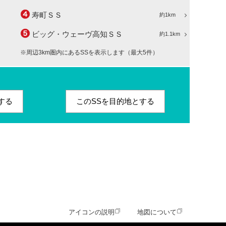
寿町ＳＳ
約1km
ビッグ・ウェーヴ高知ＳＳ
約1.1km
※周辺3km圏内にあるSSを表示します（最大5件）
する
このSSを目的地とする
アイコンの説明
地図について