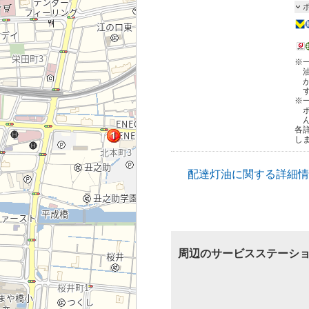
※
※
各
し
配達灯油に関する詳細情
周辺のサービスステーシ