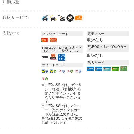
店舗形態
取扱サービス
支払方法
クレジットカード
電子マネー
取扱なし
ENEOSプリカ／QUOカー
EneKey／ENEOS公式アプ
ド
リ／スピード決済ツール
取扱なし
法人カード
ポイントカード
※
一部のSSでは、ガソリ
ン・軽油・灯油以外の
購入でポイントが貯ま
らない場合がございま
す。
※
一部のSSでは、バーコ
ード型のポイントカー
ドが読み込めません。
各詳細はSSに直接ご確認
お願い致します。