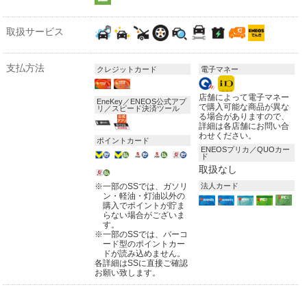
取扱サービス
支払方法
クレジットカード
電子マネー
店舗によって電子マネー
EneKey／ENEOS公式アプ
で購入可能な商品が異な
リ／スピード決済ツール
る場合がありますので、
詳細は各店舗にお問い合
わせください。
ポイントカード
ENEOSプリカ／QUOカー
ド
取扱なし
※
一部のSSでは、ガソリ
法人カード
ン・軽油・灯油以外の
購入でポイントが貯ま
らない場合がございま
す。
※
一部のSSでは、バーコ
ード型のポイントカー
ドが読み込めません。
各詳細はSSに直接ご確認
お願い致します。