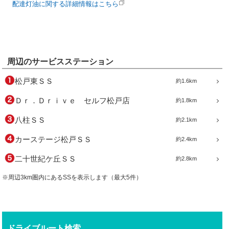
配達灯油に関する詳細情報はこちら
周辺のサービスステーション
松戸東ＳＳ
約1.6km
Ｄｒ．Ｄｒｉｖｅ セルフ松戸店
約1.8km
八柱ＳＳ
約2.1km
カーステージ松戸ＳＳ
約2.4km
二十世紀ケ丘ＳＳ
約2.8km
※周辺3km圏内にあるSSを表示します（最大5件）
ドライブルート検索