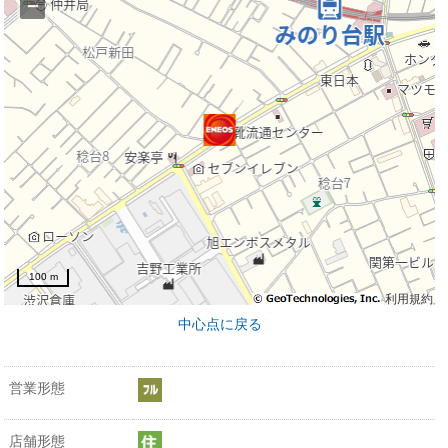
−
100 m
利用規約
中心点に戻る
営業形態
店舗形態