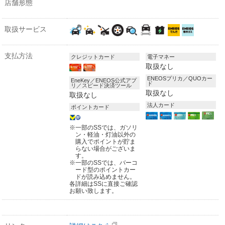
店舗形態
取扱サービス
支払方法
クレジットカード
電子マネー
取扱なし
ENEOSプリカ／QUOカー
EneKey／ENEOS公式アプ
ド
リ／スピード決済ツール
取扱なし
取扱なし
法人カード
ポイントカード
※
一部のSSでは、ガソリ
ン・軽油・灯油以外の
購入でポイントが貯ま
らない場合がございま
す。
※
一部のSSでは、バーコ
ード型のポイントカー
ドが読み込めません。
各詳細はSSに直接ご確認
お願い致します。