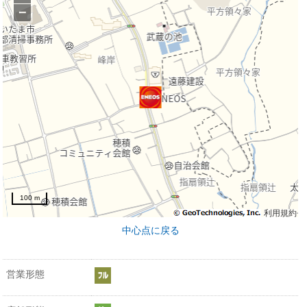
−
100 m
利用規約
中心点に戻る
営業形態