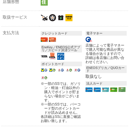
店舗形態
取扱サービス
支払方法
クレジットカード
電子マネー
店舗によって電子マネー
EneKey／ENEOS公式アプ
で購入可能な商品が異な
リ／スピード決済ツール
る場合がありますので、
詳細は各店舗にお問い合
わせください。
ポイントカード
ENEOSプリカ／QUOカー
ド
取扱なし
※
一部のSSでは、ガソリ
法人カード
ン・軽油・灯油以外の
購入でポイントが貯ま
らない場合がございま
す。
※
一部のSSでは、バーコ
ード型のポイントカー
ドが読み込めません。
各詳細はSSに直接ご確認
お願い致します。