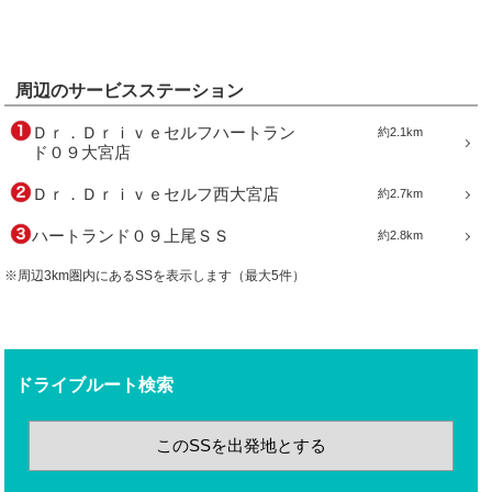
周辺のサービスステーション
Ｄｒ．Ｄｒｉｖｅセルフハートラン
約2.1km
ド０９大宮店
Ｄｒ．Ｄｒｉｖｅセルフ西大宮店
約2.7km
ハートランド０９上尾ＳＳ
約2.8km
※周辺3km圏内にあるSSを表示します（最大5件）
ドライブルート検索
このSSを出発地とする