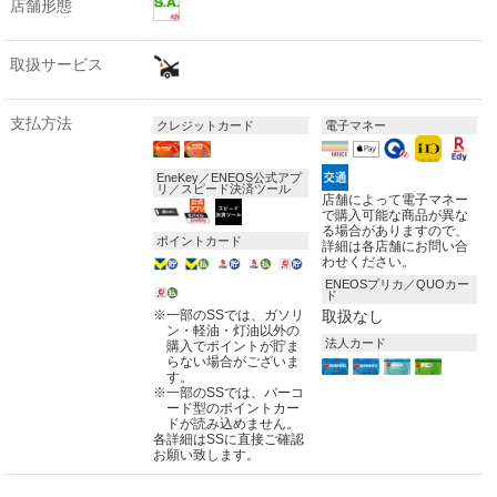
店舗形態
取扱サービス
支払方法
クレジットカード
電子マネー
EneKey／ENEOS公式アプ
リ／スピード決済ツール
店舗によって電子マネー
で購入可能な商品が異な
る場合がありますので、
ポイントカード
詳細は各店舗にお問い合
わせください。
ENEOSプリカ／QUOカー
ド
※
一部のSSでは、ガソリ
取扱なし
ン・軽油・灯油以外の
法人カード
購入でポイントが貯ま
らない場合がございま
す。
※
一部のSSでは、バーコ
ード型のポイントカー
ドが読み込めません。
各詳細はSSに直接ご確認
お願い致します。