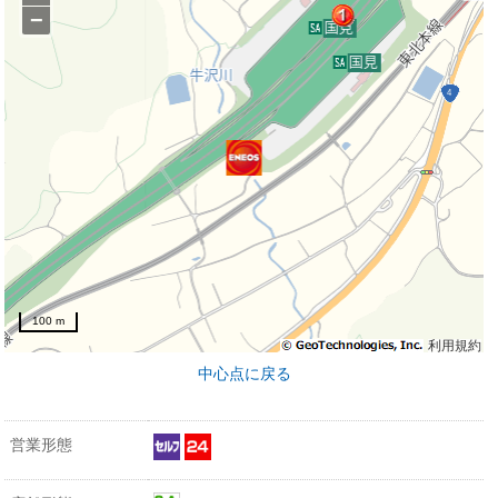
−
100 m
利用規約
中心点に戻る
営業形態