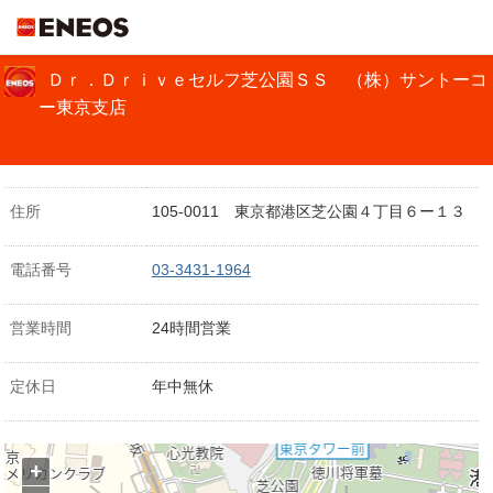
ＥＮＥＯＳ
Ｄｒ．Ｄｒｉｖｅセルフ芝公園ＳＳ （株）サントーコ
ー東京支店
住所
105-0011 東京都港区芝公園４丁目６ー１３
電話番号
03-3431-1964
営業時間
24時間営業
定休日
年中無休
+