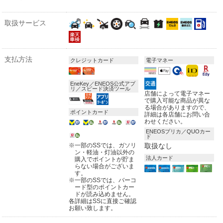
取扱サービス
支払方法
クレジットカード
電子マネー
EneKey／ENEOS公式アプ
リ／スピード決済ツール
店舗によって電子マネー
で購入可能な商品が異な
る場合がありますので、
ポイントカード
詳細は各店舗にお問い合
わせください。
ENEOSプリカ／QUOカー
ド
※
一部のSSでは、ガソリ
取扱なし
ン・軽油・灯油以外の
法人カード
購入でポイントが貯ま
らない場合がございま
す。
※
一部のSSでは、バーコ
ード型のポイントカー
ドが読み込めません。
各詳細はSSに直接ご確認
お願い致します。