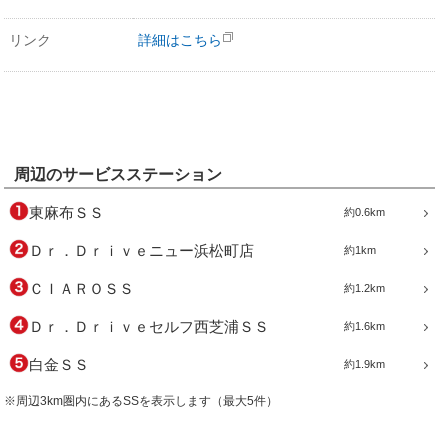
リンク
詳細はこちら
周辺のサービスステーション
東麻布ＳＳ
約0.6km
Ｄｒ．Ｄｒｉｖｅニュー浜松町店
約1km
ＣＩＡＲＯＳＳ
約1.2km
Ｄｒ．Ｄｒｉｖｅセルフ西芝浦ＳＳ
約1.6km
白金ＳＳ
約1.9km
※周辺3km圏内にあるSSを表示します（最大5件）