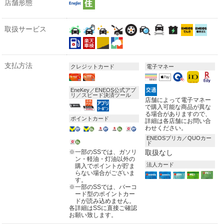
店舗形態
取扱サービス
支払方法
クレジットカード
電子マネー
EneKey／ENEOS公式アプ
リ／スピード決済ツール
店舗によって電子マネー
で購入可能な商品が異な
る場合がありますので、
ポイントカード
詳細は各店舗にお問い合
わせください。
ENEOSプリカ／QUOカー
ド
※
一部のSSでは、ガソリ
取扱なし
ン・軽油・灯油以外の
法人カード
購入でポイントが貯ま
らない場合がございま
す。
※
一部のSSでは、バーコ
ード型のポイントカー
ドが読み込めません。
各詳細はSSに直接ご確認
お願い致します。