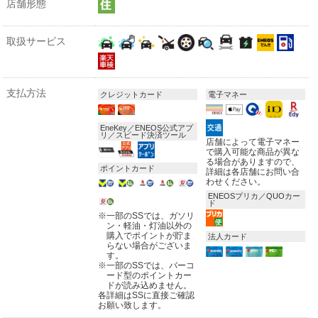
店舗形態
取扱サービス
支払方法
クレジットカード
電子マネー
EneKey／ENEOS公式アプ
リ／スピード決済ツール
店舗によって電子マネー
で購入可能な商品が異な
る場合がありますので、
ポイントカード
詳細は各店舗にお問い合
わせください。
ENEOSプリカ／QUOカー
ド
※
一部のSSでは、ガソリ
ン・軽油・灯油以外の
購入でポイントが貯ま
法人カード
らない場合がございま
す。
※
一部のSSでは、バーコ
ード型のポイントカー
ドが読み込めません。
各詳細はSSに直接ご確認
お願い致します。