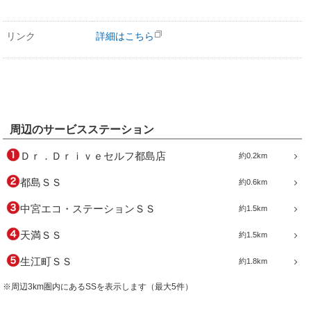
リンク
詳細はこちら
周辺のサービスステーション
Ｄｒ．Ｄｒｉｖｅセルフ都島店
約0.2km
都島ＳＳ
約0.6km
中宮エコ・ステーションＳＳ
約1.5km
天満ＳＳ
約1.5km
生江町ＳＳ
約1.8km
※周辺3km圏内にあるSSを表示します（最大5件）