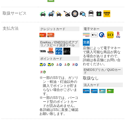
取扱サービス
支払方法
クレジットカード
電子マネー
EneKey／ENEOS公式アプ
リ／スピード決済ツール
店舗によって電子マネー
で購入可能な商品が異な
る場合がありますので、
ポイントカード
詳細は各店舗にお問い合
わせください。
ENEOSプリカ／QUOカー
ド
※
一部のSSでは、ガソリ
取扱なし
ン・軽油・灯油以外の
法人カード
購入でポイントが貯ま
らない場合がございま
す。
※
一部のSSでは、バーコ
ード型のポイントカー
ドが読み込めません。
各詳細はSSに直接ご確認
お願い致します。