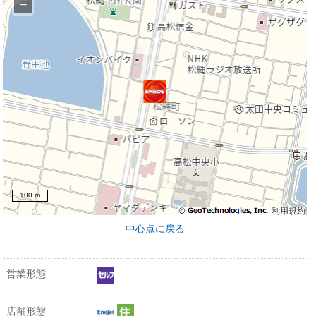
−
100 m
利用規約
中心点に戻る
営業形態
店舗形態