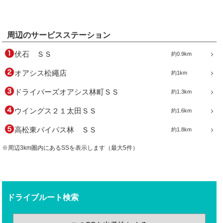
周辺のサービスステーション
伏石 ＳＳ
約0.9km
オアシス松繩店
約1km
ドライバーズオアシス林町ＳＳ
約1.3km
ウイングス２１太田ＳＳ
約1.6km
高松東バイパス林 ＳＳ
約1.8km
※周辺3km圏内にあるSSを表示します（最大5件）
ドライブルート検索