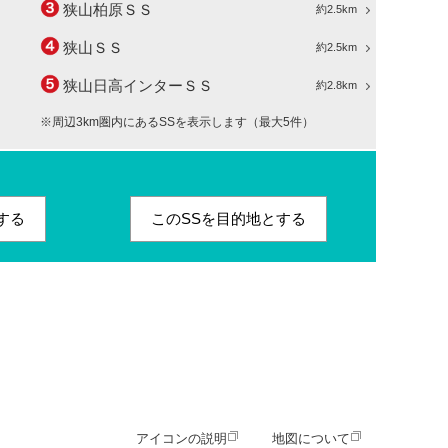
狭山柏原ＳＳ
約2.5km
狭山ＳＳ
約2.5km
狭山日高インターＳＳ
約2.8km
※周辺3km圏内にあるSSを表示します（最大5件）
する
このSSを目的地とする
アイコンの説明
地図について