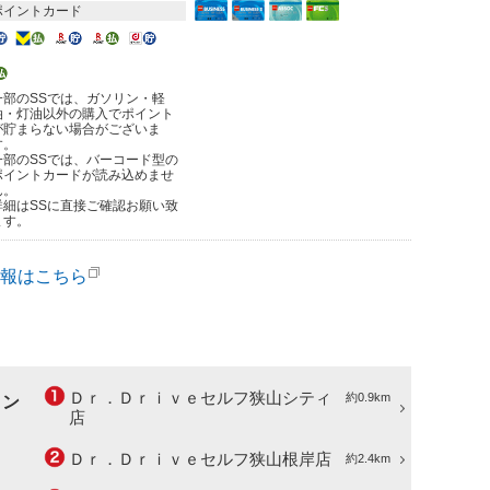
ポイントカード
一部のSSでは、ガソリン・軽
油・灯油以外の購入でポイント
が貯まらない場合がございま
す。
一部のSSでは、バーコード型の
ポイントカードが読み込めませ
ん。
詳細はSSに直接ご確認お願い致
ます。
報はこちら
Ｄｒ．Ｄｒｉｖｅセルフ狭山シティ
約0.9km
ョン
店
Ｄｒ．Ｄｒｉｖｅセルフ狭山根岸店
約2.4km