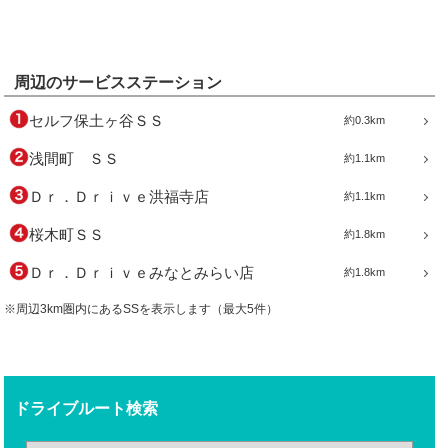
周辺のサービスステーション
セルフ保土ヶ谷ＳＳ
約0.3km
浅間町 ＳＳ
約1.1km
Ｄｒ．Ｄｒｉｖｅ洪福寺店
約1.1km
桜木町ＳＳ
約1.8km
Ｄｒ．Ｄｒｉｖｅみなとみらい店
約1.8km
※周辺3km圏内にあるSSを表示します（最大5件）
ドライブルート検索