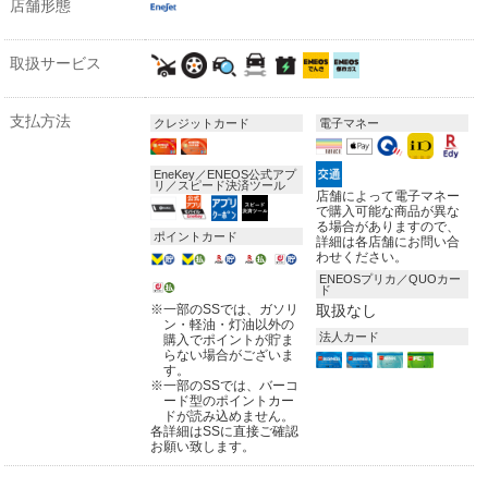
店舗形態
取扱サービス
支払方法
クレジットカード
電子マネー
EneKey／ENEOS公式アプ
リ／スピード決済ツール
店舗によって電子マネー
で購入可能な商品が異な
る場合がありますので、
ポイントカード
詳細は各店舗にお問い合
わせください。
ENEOSプリカ／QUOカー
ド
※
一部のSSでは、ガソリ
取扱なし
ン・軽油・灯油以外の
法人カード
購入でポイントが貯ま
らない場合がございま
す。
※
一部のSSでは、バーコ
ード型のポイントカー
ドが読み込めません。
各詳細はSSに直接ご確認
お願い致します。