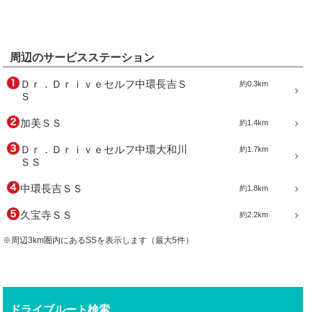
周辺のサービスステーション
Ｄｒ．Ｄｒｉｖｅセルフ中環長吉Ｓ
約0.3km
Ｓ
加美ＳＳ
約1.4km
Ｄｒ．Ｄｒｉｖｅセルフ中環大和川
約1.7km
ＳＳ
中環長吉ＳＳ
約1.8km
久宝寺ＳＳ
約2.2km
※周辺3km圏内にあるSSを表示します（最大5件）
ドライブルート検索