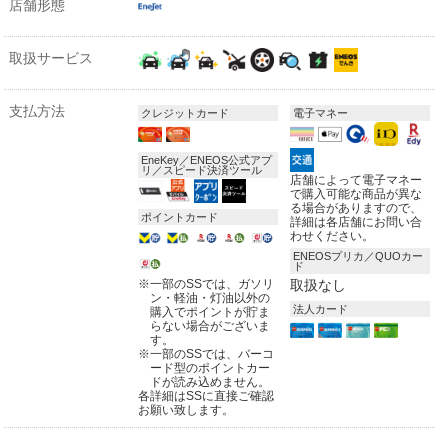
店舗形態
取扱サービス
支払方法
クレジットカード
電子マネー
EneKey／ENEOS公式アプ
リ／スピード決済ツール
店舗によって電子マネー
で購入可能な商品が異な
る場合がありますので、
ポイントカード
詳細は各店舗にお問い合
わせください。
ENEOSプリカ／QUOカー
ド
※
一部のSSでは、ガソリ
取扱なし
ン・軽油・灯油以外の
法人カード
購入でポイントが貯ま
らない場合がございま
す。
※
一部のSSでは、バーコ
ード型のポイントカー
ドが読み込めません。
各詳細はSSに直接ご確認
お願い致します。