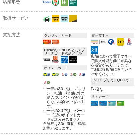
店舗形態
取扱サービス
支払方法
クレジットカード
電子マネー
EneKey／ENEOS公式アプ
リ／スピード決済ツール
店舗によって電子マネー
で購入可能な商品が異な
る場合がありますので、
ポイントカード
詳細は各店舗にお問い合
わせください。
ENEOSプリカ／QUOカー
ド
※
一部のSSでは、ガソリ
取扱なし
ン・軽油・灯油以外の
法人カード
購入でポイントが貯ま
らない場合がございま
す。
※
一部のSSでは、バーコ
ード型のポイントカー
ドが読み込めません。
各詳細はSSに直接ご確認
お願い致します。