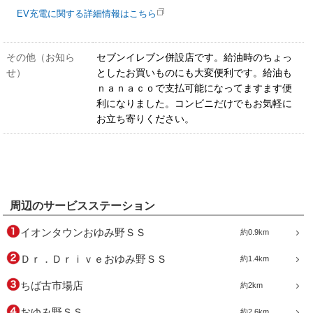
EV充電に関する詳細情報はこちら
その他（お知ら
セブンイレブン併設店です。給油時のちょっ
せ）
としたお買いものにも大変便利です。給油も
ｎａｎａｃｏで支払可能になってますます便
利になりました。コンビニだけでもお気軽に
お立ち寄りください。
周辺のサービスステーション
イオンタウンおゆみ野ＳＳ
約0.9km
Ｄｒ．Ｄｒｉｖｅおゆみ野ＳＳ
約1.4km
ちば古市場店
約2km
おゆみ野ＳＳ
約2.6km