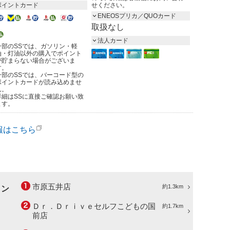
ポイントカード
せください。
ENEOSプリカ／QUOカード
取扱なし
法人カード
一部のSSでは、ガソリン・軽
油・灯油以外の購入でポイント
が貯まらない場合がございま
す。
一部のSSでは、バーコード型の
ポイントカードが読み込めませ
ん。
詳細はSSに直接ご確認お願い致
ます。
報はこちら
市原五井店
約1.3km
ョン
Ｄｒ．Ｄｒｉｖｅセルフこどもの国
約1.7km
前店