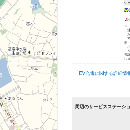
※
※
各
し
EV充電に関する詳細情
周辺のサービスステーシ