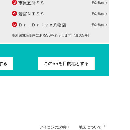
市原五所ＳＳ
約2.5km
若宮ＮＴＳＳ
約2.6km
Ｄｒ．Ｄｒｉｖｅ八幡店
約2.6km
※周辺3km圏内にあるSSを表示します（最大5件）
する
このSSを目的地とする
アイコンの説明
地図について