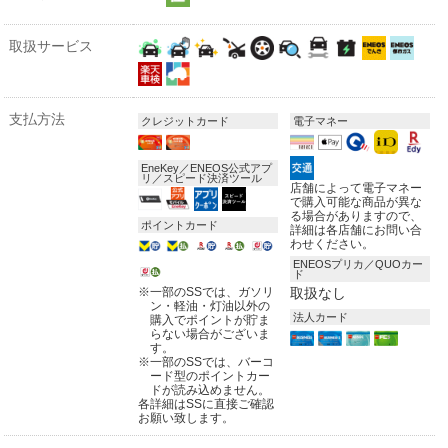
取扱サービス
支払方法
クレジットカード
電子マネー
EneKey／ENEOS公式アプ
リ／スピード決済ツール
店舗によって電子マネー
で購入可能な商品が異な
る場合がありますので、
ポイントカード
詳細は各店舗にお問い合
わせください。
ENEOSプリカ／QUOカー
ド
※
一部のSSでは、ガソリ
取扱なし
ン・軽油・灯油以外の
法人カード
購入でポイントが貯ま
らない場合がございま
す。
※
一部のSSでは、バーコ
ード型のポイントカー
ドが読み込めません。
各詳細はSSに直接ご確認
お願い致します。