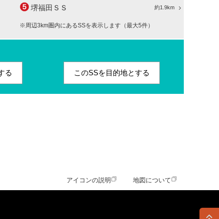
堺福田ＳＳ
約1.9km
※周辺3km圏内にあるSSを表示します（最大5件）
する
このSSを目的地とする
アイコンの説明
地図について