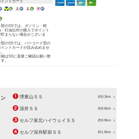
ポイントカード
一部のSSでは、ガソリン・軽
油・灯油以外の購入でポイント
が貯まらない場合がございま
す。
一部のSSでは、バーコード型の
ポイントカードが読み込めませ
ん。
詳細はSSに直接ご確認お願い致
ます。
堺東山ＳＳ
約0.3km
ョン
深井ＳＳ
約0.6km
セルフ泉北ハイウェイＳＳ
約0.8km
セルフ深井駅前ＳＳ
約1.6km