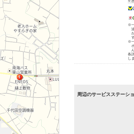
※
※
各
し
周辺のサービスステーシ