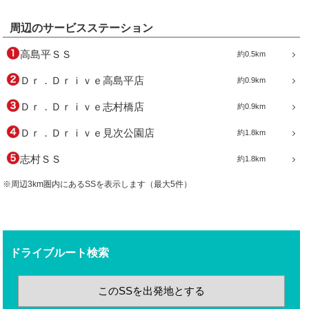
周辺のサービスステーション
高島平ＳＳ
約0.5km
Ｄｒ．Ｄｒｉｖｅ高島平店
約0.9km
Ｄｒ．Ｄｒｉｖｅ志村橋店
約0.9km
Ｄｒ．Ｄｒｉｖｅ見次公園店
約1.8km
志村ＳＳ
約1.8km
※周辺3km圏内にあるSSを表示します（最大5件）
ドライブルート検索
このSSを出発地とする