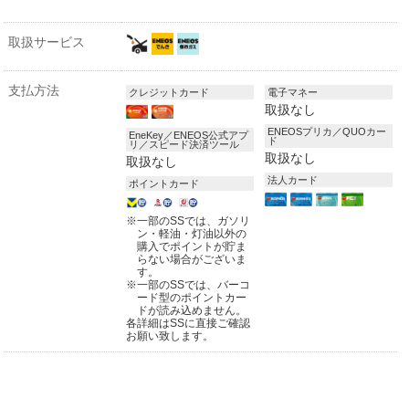
取扱サービス
支払方法
クレジットカード
電子マネー
取扱なし
ENEOSプリカ／QUOカー
EneKey／ENEOS公式アプ
ド
リ／スピード決済ツール
取扱なし
取扱なし
法人カード
ポイントカード
※
一部のSSでは、ガソリ
ン・軽油・灯油以外の
購入でポイントが貯ま
らない場合がございま
す。
※
一部のSSでは、バーコ
ード型のポイントカー
ドが読み込めません。
各詳細はSSに直接ご確認
お願い致します。