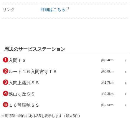
リンク
詳細はこちら
周辺のサービスステーション
入間ＴＳ
約0.4km
ルート１６入間宮寺ＴＳ
約0.8km
入間上藤沢ＳＳ
約1.7km
狭山ヶ丘ＳＳ
約2.3km
１６号瑞穂ＳＳ
約2.5km
※周辺3km圏内にあるSSを表示します（最大5件）