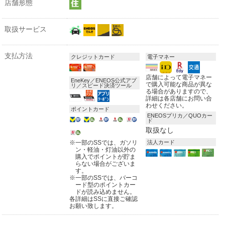
店舗形態
取扱サービス
支払方法
クレジットカード
電子マネー
店舗によって電子マネー
EneKey／ENEOS公式アプ
で購入可能な商品が異な
リ／スピード決済ツール
る場合がありますので、
詳細は各店舗にお問い合
わせください。
ポイントカード
ENEOSプリカ／QUOカー
ド
取扱なし
※
一部のSSでは、ガソリ
法人カード
ン・軽油・灯油以外の
購入でポイントが貯ま
らない場合がございま
す。
※
一部のSSでは、バーコ
ード型のポイントカー
ドが読み込めません。
各詳細はSSに直接ご確認
お願い致します。