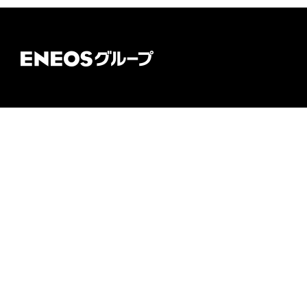
ＥＮＥＯＳグループ