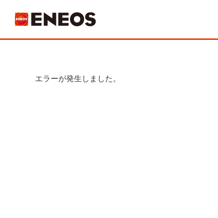
ＥＮＥＯＳ
エラーが発生しました。