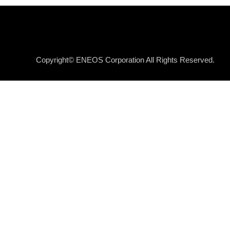
Copyright© ENEOS Corporation All Rights Reserved.