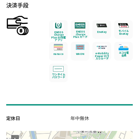
決済手段
モバイル
ENEOS
EneKey
ENEOS
EneKey
Charge
Charge
Plus カード
Plus EV充電
アプリ
エコQ電
e-Mobility
nanaco
WAON
会員
Power ロゴ
入りカード
ワンタイム
パスワード
定休日
年中無休
+