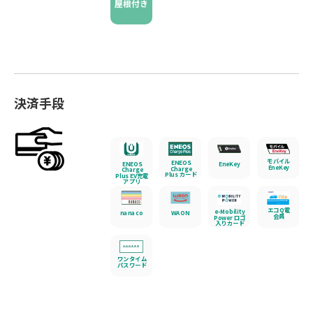
屋根付き
決済手段
モバイル
ENEOS
EneKey
ENEOS
EneKey
Charge
Charge
Plus カード
Plus EV充電
アプリ
エコQ電
e-Mobility
nanaco
WAON
会員
Power ロゴ
入りカード
ワンタイム
パスワード