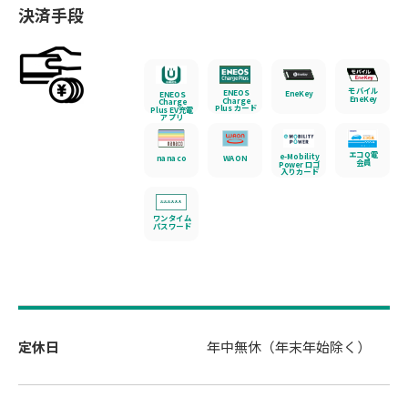
決済手段
モバイル
ENEOS
EneKey
ENEOS
EneKey
Charge
Charge
Plus カード
Plus EV充電
アプリ
エコQ電
e-Mobility
nanaco
WAON
会員
Power ロゴ
入りカード
ワンタイム
パスワード
定休日
年中無休（年末年始除く）