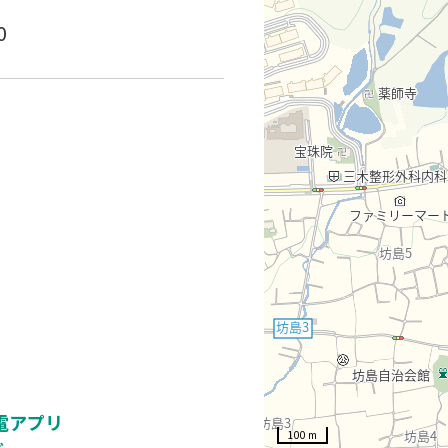
0
V充電アプリ
100 m