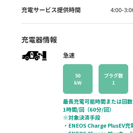
充電サービス提供時間
4:00-3:0
充電器情報
急速
50
プラグ数
kW
1
最長充電可能時間または回数
1時間/回（60分/回）
※対象決済手段
・ENEOS Charge PlusE