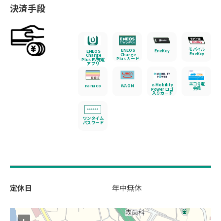
決済手段
モバイル
ENEOS
EneKey
ENEOS
EneKey
Charge
Charge
Plus カード
Plus EV充電
アプリ
エコQ電
e-Mobility
nanaco
WAON
会員
Power ロゴ
入りカード
ワンタイム
パスワード
定休日
年中無休
+