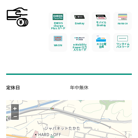
モバイル
ENEOS
EneKey
nanaco
EneKey
Charge
Plus カード
エコQ電
ワンタイム
e-Mobility
WAON
会員
パスワード
Power ロゴ
入りカード
定休日
年中無休
+
−