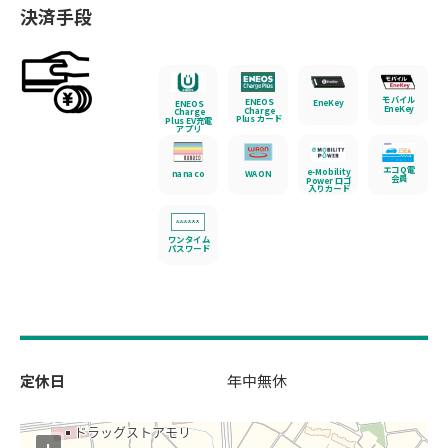
決済手段
モバイル
ENEOS
EneKey
ENEOS
EneKey
Charge
Charge
Plus カード
Plus EV充電
アプリ
エコQ電
e-Mobility
nanaco
WAON
会員
Power ロゴ
入りカード
ワンタイム
パスワード
定休日
年中無休
+