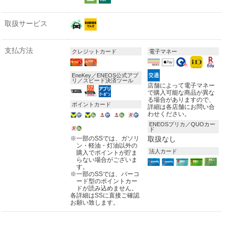
取扱サービス
支払方法
クレジットカード
電子マネー
EneKey／ENEOS公式アプ
リ／スピード決済ツール
店舗によって電子マネー
で購入可能な商品が異な
る場合がありますので、
ポイントカード
詳細は各店舗にお問い合
わせください。
ENEOSプリカ／QUOカー
ド
※
一部のSSでは、ガソリ
取扱なし
ン・軽油・灯油以外の
法人カード
購入でポイントが貯ま
らない場合がございま
す。
※
一部のSSでは、バーコ
ード型のポイントカー
ドが読み込めません。
各詳細はSSに直接ご確認
お願い致します。