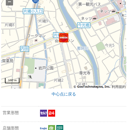
−
100 m
利用規約
中心点に戻る
営業形態
店舗形態