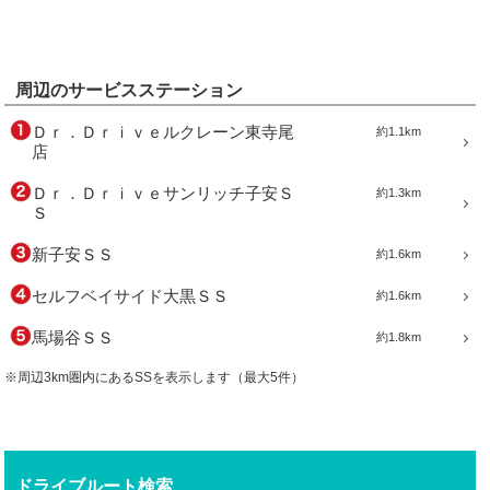
周辺のサービスステーション
Ｄｒ．Ｄｒｉｖｅルクレーン東寺尾
約1.1km
店
Ｄｒ．Ｄｒｉｖｅサンリッチ子安Ｓ
約1.3km
Ｓ
新子安ＳＳ
約1.6km
セルフベイサイド大黒ＳＳ
約1.6km
馬場谷ＳＳ
約1.8km
※周辺3km圏内にあるSSを表示します（最大5件）
ドライブルート検索