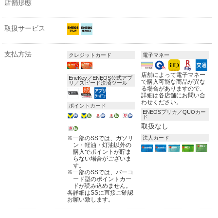
店舗形態
取扱サービス
支払方法
クレジットカード
電子マネー
店舗によって電子マネー
EneKey／ENEOS公式アプ
で購入可能な商品が異な
リ／スピード決済ツール
る場合がありますので、
詳細は各店舗にお問い合
わせください。
ポイントカード
ENEOSプリカ／QUOカー
ド
取扱なし
※
一部のSSでは、ガソリ
法人カード
ン・軽油・灯油以外の
購入でポイントが貯ま
らない場合がございま
す。
※
一部のSSでは、バーコ
ード型のポイントカー
ドが読み込めません。
各詳細はSSに直接ご確認
お願い致します。