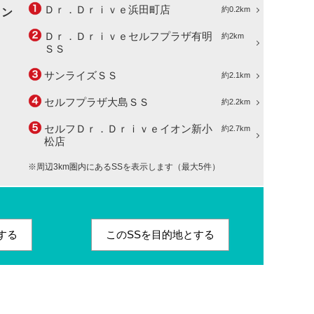
Ｄｒ．Ｄｒｉｖｅ浜田町店
約0.2km
ョン
Ｄｒ．Ｄｒｉｖｅセルフプラザ有明
約2km
ＳＳ
サンライズＳＳ
約2.1km
セルフプラザ大島ＳＳ
約2.2km
セルフＤｒ．Ｄｒｉｖｅイオン新小
約2.7km
松店
※周辺3km圏内にあるSSを表示します（最大5件）
する
このSSを目的地とする