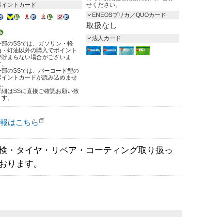
ポイントカード
せください。
ENEOSプリカ／QUOカード
取扱なし
法人カード
一部のSSでは、ガソリン・軽
油・灯油以外の購入でポイント
が貯まらない場合がございま
す。
一部のSSでは、バーコード型の
ポイントカードが読み込めませ
ん。
詳細はSSに直接ご確認お願い致
ます。
報はこちら
検・タイヤ・リペア・コーティング取り扱っ
おります。