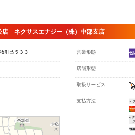
松店 ネクサスエナジー（株）中部支店
市下牧町己５３３
営業形態
店舗形態
取扱サービス
支払方法
E