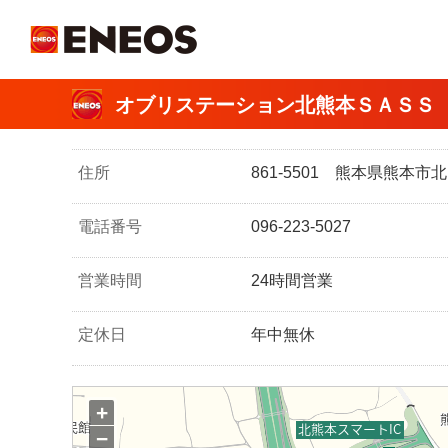
ＥＮＥＯＳ
オブリステーション北熊本ＳＡＳＳ 
住所
861-5501 熊本県熊本
電話番号
096-223-5027
営業時間
24時間営業
定休日
年中無休
+
−