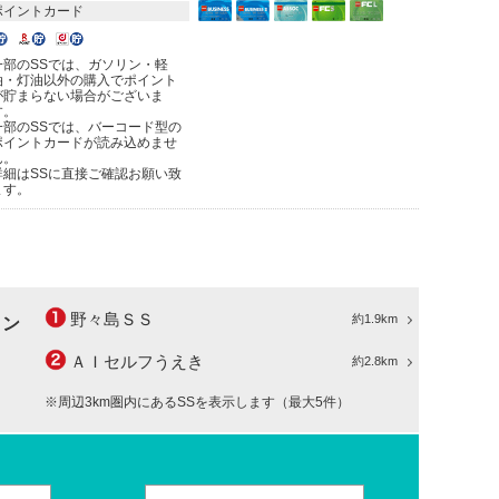
ポイントカード
一部のSSでは、ガソリン・軽
油・灯油以外の購入でポイント
が貯まらない場合がございま
す。
一部のSSでは、バーコード型の
ポイントカードが読み込めませ
ん。
詳細はSSに直接ご確認お願い致
ます。
野々島ＳＳ
約1.9km
ョン
ＡＩセルフうえき
約2.8km
※周辺3km圏内にあるSSを表示します（最大5件）