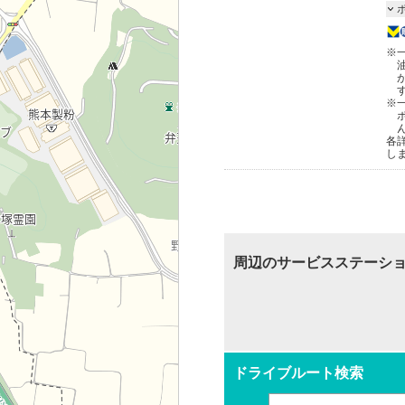
※
※
各
し
周辺のサービスステーシ
ドライブルート検索