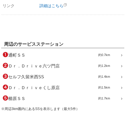
リンク
詳細はこちら
周辺のサービスステーション
通町ＳＳ
約0.7km
Ｄｒ．Ｄｒｉｖｅ六ツ門店
約1.2km
セルフ久留米西SS
約1.4km
Ｄｒ．Ｄｒｉｖｅくし原店
約1.5km
櫛原ＳＳ
約1.7km
※周辺3km圏内にあるSSを表示します（最大5件）