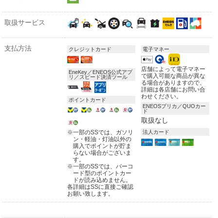
取扱サービス
支払方法
クレジットカード
電子マネー
店舗によって電子マネー
EneKey／ENEOS公式アプ
で購入可能な商品が異な
リ／スピード決済ツール
る場合がありますので、
詳細は各店舗にお問い合
わせください。
ポイントカード
ENEOSプリカ／QUOカー
ド
取扱なし
※
一部のSSでは、ガソリ
法人カード
ン・軽油・灯油以外の
購入でポイントが貯ま
らない場合がございま
す。
※
一部のSSでは、バーコ
ード型のポイントカー
ドが読み込めません。
各詳細はSSに直接ご確認
お願い致します。