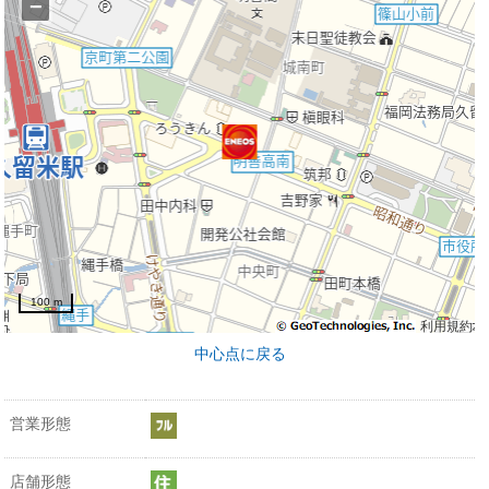
−
100 m
利用規約
中心点に戻る
営業形態
店舗形態