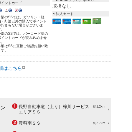
ポイントカード
取扱なし
法人カード
一部のSSでは、ガソリン・軽
油・灯油以外の購入でポイント
が貯まらない場合がございま
す。
一部のSSでは、バーコード型の
ポイントカードが読み込めませ
ん。
詳細はSSに直接ご確認お願い致
ます。
細はこちら
長野自動車道（上り）梓川サービス
約1.2km
ョン
エリアＳＳ
豊科南ＳＳ
約2.7km