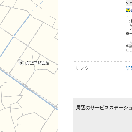
※
※
各
し
リンク
詳
周辺のサービスステーシ