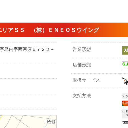
エリアＳＳ （株）ＥＮＥＯＳウイング
市大字島内字西河原６７２２－
営業形態
店舗形態
取扱サービス
支払方法
E