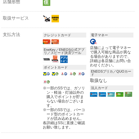
店舗形態
取扱サービス
支払方法
クレジットカード
電子マネー
店舗によって電子マネー
EneKey／ENEOS公式アプ
で購入可能な商品が異な
リ／スピード決済ツール
る場合がありますので、
詳細は各店舗にお問い合
わせください。
ポイントカード
ENEOSプリカ／QUOカー
ド
取扱なし
※
一部のSSでは、ガソリ
法人カード
ン・軽油・灯油以外の
購入でポイントが貯ま
らない場合がございま
す。
※
一部のSSでは、バーコ
ード型のポイントカー
ドが読み込めません。
各詳細はSSに直接ご確認
お願い致します。