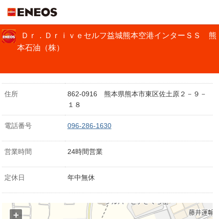
ＥＮＥＯＳ
Ｄｒ．Ｄｒｉｖｅセルフ益城熊本空港インターＳＳ 熊
本石油（株）
住所
862-0916 熊本県熊本市東区佐土原２－９－
１８
電話番号
096-286-1630
営業時間
24時間営業
定休日
年中無休
+