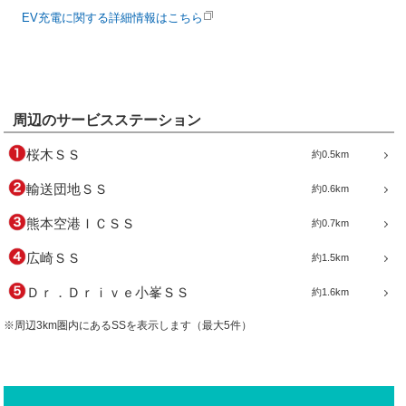
EV充電に関する詳細情報はこちら
周辺のサービスステーション
桜木ＳＳ
約0.5km
輸送団地ＳＳ
約0.6km
熊本空港ＩＣＳＳ
約0.7km
広崎ＳＳ
約1.5km
Ｄｒ．Ｄｒｉｖｅ小峯ＳＳ
約1.6km
※周辺3km圏内にあるSSを表示します（最大5件）