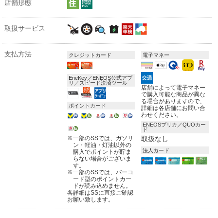
店舗形態
取扱サービス
支払方法
クレジットカード
電子マネー
EneKey／ENEOS公式アプ
リ／スピード決済ツール
店舗によって電子マネー
で購入可能な商品が異な
る場合がありますので、
ポイントカード
詳細は各店舗にお問い合
わせください。
ENEOSプリカ／QUOカー
ド
※
一部のSSでは、ガソリ
取扱なし
ン・軽油・灯油以外の
法人カード
購入でポイントが貯ま
らない場合がございま
す。
※
一部のSSでは、バーコ
ード型のポイントカー
ドが読み込めません。
各詳細はSSに直接ご確認
お願い致します。