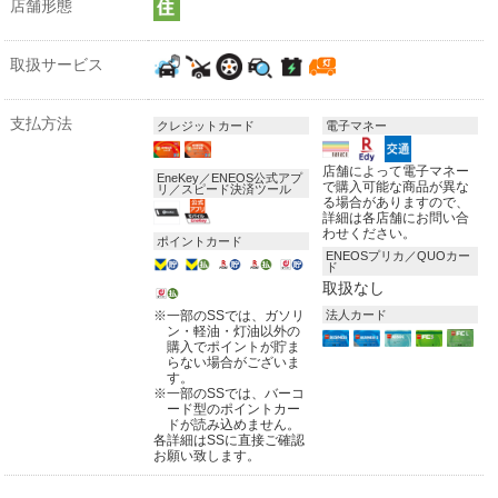
店舗形態
取扱サービス
支払方法
クレジットカード
電子マネー
店舗によって電子マネー
EneKey／ENEOS公式アプ
で購入可能な商品が異な
リ／スピード決済ツール
る場合がありますので、
詳細は各店舗にお問い合
わせください。
ポイントカード
ENEOSプリカ／QUOカー
ド
取扱なし
※
一部のSSでは、ガソリ
法人カード
ン・軽油・灯油以外の
購入でポイントが貯ま
らない場合がございま
す。
※
一部のSSでは、バーコ
ード型のポイントカー
ドが読み込めません。
各詳細はSSに直接ご確認
お願い致します。