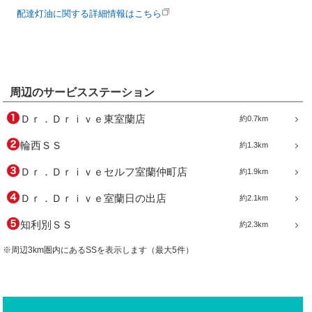
配達灯油に関する詳細情報はこちら
周辺のサービスステーション
Ｄｒ．Ｄｒｉｖｅ東室蘭店
約0.7km
輪西ＳＳ
約1.3km
Ｄｒ．Ｄｒｉｖｅセルフ室蘭仲町店
約1.9km
Ｄｒ．Ｄｒｉｖｅ室蘭日の出店
約2.1km
知利別ＳＳ
約2.3km
※周辺3km圏内にあるSSを表示します（最大5件）