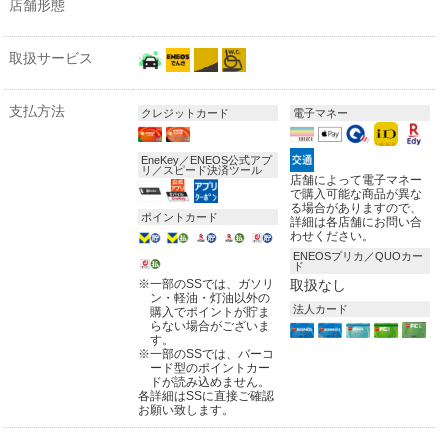
店舗形態
取扱サービス
支払方法
クレジットカード
電子マネー
EneKey／ENEOS公式アプ
リ／スピード決済ツール
店舗によって電子マネー
で購入可能な商品が異な
る場合がありますので、
ポイントカード
詳細は各店舗にお問い合
わせください。
ENEOSプリカ／QUOカー
ド
※
一部のSSでは、ガソリ
取扱なし
ン・軽油・灯油以外の
法人カード
購入でポイントが貯ま
らない場合がございま
す。
※
一部のSSでは、バーコ
ード型のポイントカー
ドが読み込めません。
各詳細はSSに直接ご確認
お願い致します。