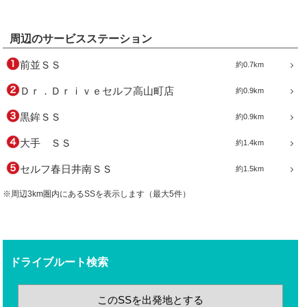
周辺のサービスステーション
前並ＳＳ
約0.7km
Ｄｒ．Ｄｒｉｖｅセルフ高山町店
約0.9km
黒鉾ＳＳ
約0.9km
大手 ＳＳ
約1.4km
セルフ春日井南ＳＳ
約1.5km
※周辺3km圏内にあるSSを表示します（最大5件）
ドライブルート検索
このSSを出発地とする