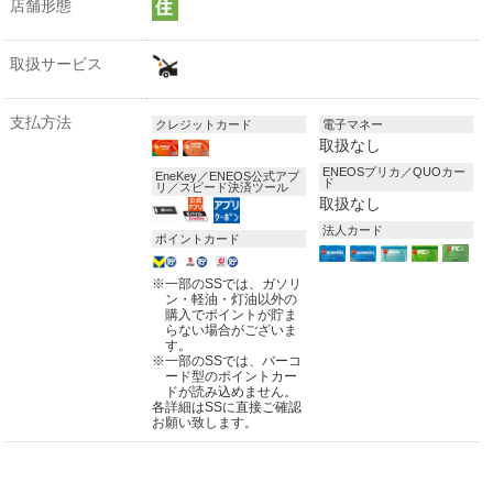
店舗形態
取扱サービス
支払方法
クレジットカード
電子マネー
取扱なし
ENEOSプリカ／QUOカー
EneKey／ENEOS公式アプ
ド
リ／スピード決済ツール
取扱なし
法人カード
ポイントカード
※
一部のSSでは、ガソリ
ン・軽油・灯油以外の
購入でポイントが貯ま
らない場合がございま
す。
※
一部のSSでは、バーコ
ード型のポイントカー
ドが読み込めません。
各詳細はSSに直接ご確認
お願い致します。