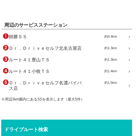
周辺のサービスステーション
師勝ＳＳ
約0.4km
Ｄｒ．Ｄｒｉｖｅセルフ北名古屋店
約1.3km
ルート４１豊山ＴＳ
約1.3km
ルート４１小牧ＴＳ
約1.4km
Ｄｒ．Ｄｒｉｖｅセルフ名濃バイパ
約1.5km
ス店
※周辺3km圏内にあるSSを表示します（最大5件）
ドライブルート検索