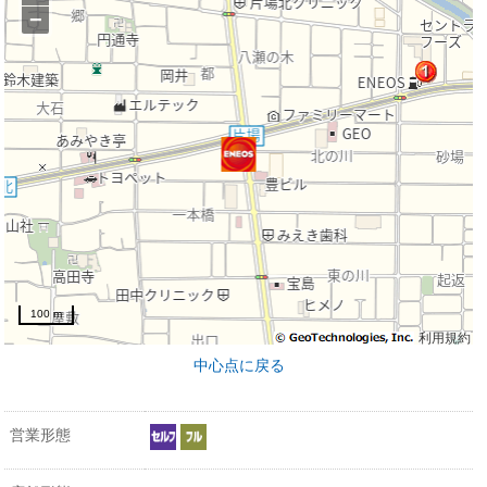
−
100 m
利用規約
中心点に戻る
営業形態