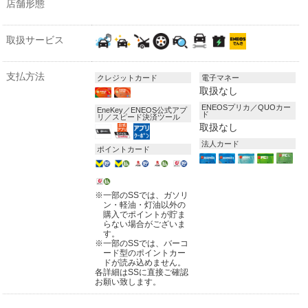
店舗形態
取扱サービス
支払方法
クレジットカード
電子マネー
取扱なし
ENEOSプリカ／QUOカー
EneKey／ENEOS公式アプ
ド
リ／スピード決済ツール
取扱なし
法人カード
ポイントカード
※
一部のSSでは、ガソリ
ン・軽油・灯油以外の
購入でポイントが貯ま
らない場合がございま
す。
※
一部のSSでは、バーコ
ード型のポイントカー
ドが読み込めません。
各詳細はSSに直接ご確認
お願い致します。